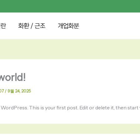
접란
화환 / 근조
개업화분
world!
07
/
9월 24, 2025
rdPress. This is your first post. Edit or delete it, then start 