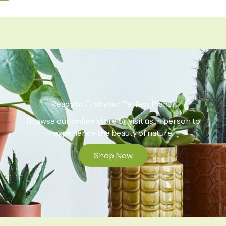
Ready to Find your Perfect Plant?
Browse our online store or visit us in person to
experience the beauty of nature.
Shop Now