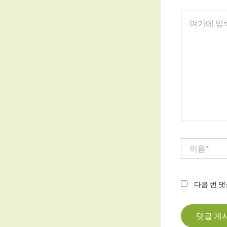
여
기
에
입
력
하
세
요...
이
름
*
다음 번 댓