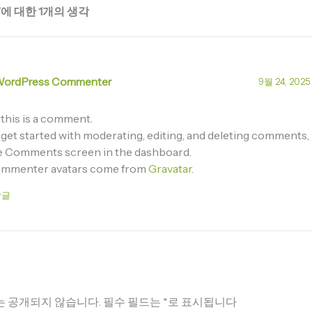
ld!”에 대한 1개의 생각
WordPress Commenter
9월 24, 2025
 this is a comment.
 get started with moderating, editing, and deleting comments, 
e Comments screen in the dashboard.
mmenter avatars come from
Gravatar
.
답글
는 공개되지 않습니다.
필수 필드는
*
로 표시됩니다