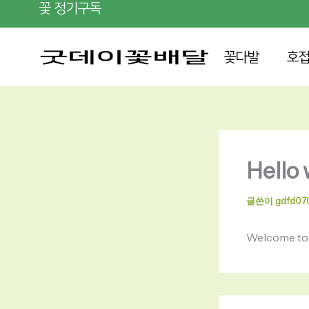
콘
꽃 정기구독
텐
츠
꽃다발
호
로
건
너
뛰
기
Hello 
글쓴이
gdfd07
Welcome to Wo